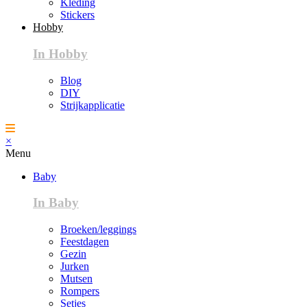
Kleding
Stickers
Hobby
In Hobby
Blog
DIY
Strijkapplicatie
×
Menu
Baby
In Baby
Broeken/leggings
Feestdagen
Gezin
Jurken
Mutsen
Rompers
Setjes