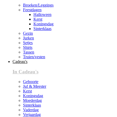
Broeken/Leggings
Feestdagen
Halloween
Kerst
Koningsdag
Sinterklaas
Gezin
Jurken
Setjes
Shirts
Tassen
Truien/vesten
Cadeau's
In Cadeau's
Geboorte
Juf & Meester
Kerst
Koningsdag
Moederdag
Sinterklaas
Vaderdag
Verjaardag