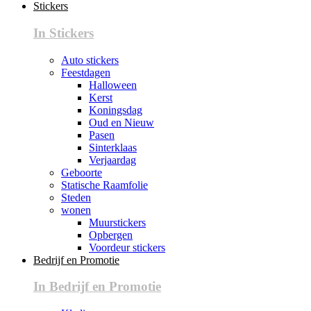
Stickers
In Stickers
Auto stickers
Feestdagen
Halloween
Kerst
Koningsdag
Oud en Nieuw
Pasen
Sinterklaas
Verjaardag
Geboorte
Statische Raamfolie
Steden
wonen
Muurstickers
Opbergen
Voordeur stickers
Bedrijf en Promotie
In Bedrijf en Promotie