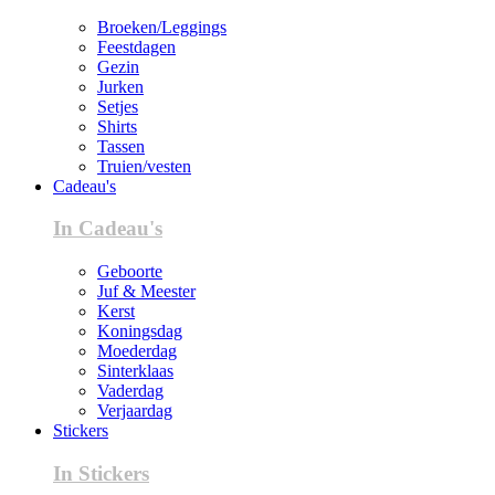
Broeken/Leggings
Feestdagen
Gezin
Jurken
Setjes
Shirts
Tassen
Truien/vesten
Cadeau's
In Cadeau's
Geboorte
Juf & Meester
Kerst
Koningsdag
Moederdag
Sinterklaas
Vaderdag
Verjaardag
Stickers
In Stickers