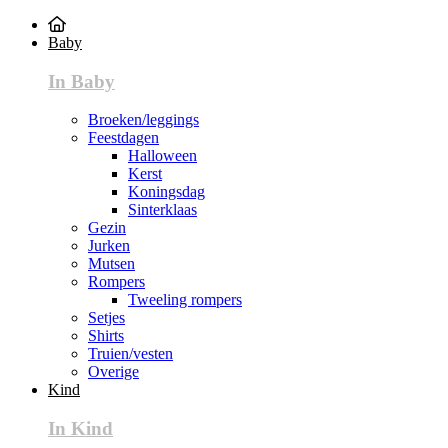
Baby
In Baby
Broeken/leggings
Feestdagen
Halloween
Kerst
Koningsdag
Sinterklaas
Gezin
Jurken
Mutsen
Rompers
Tweeling rompers
Setjes
Shirts
Truien/vesten
Overige
Kind
In Kind