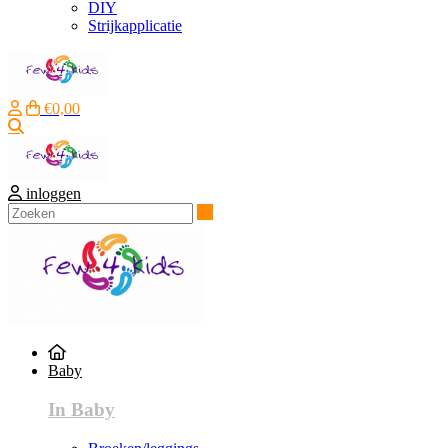
DIY
Strijkapplicatie
€0,00
Zoeken
inloggen
Zoeken
Baby
In Baby