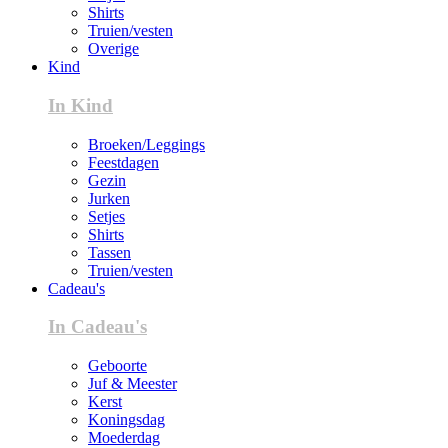
Shirts
Truien/vesten
Overige
Kind
In Kind
Broeken/Leggings
Feestdagen
Gezin
Jurken
Setjes
Shirts
Tassen
Truien/vesten
Cadeau's
In Cadeau's
Geboorte
Juf & Meester
Kerst
Koningsdag
Moederdag