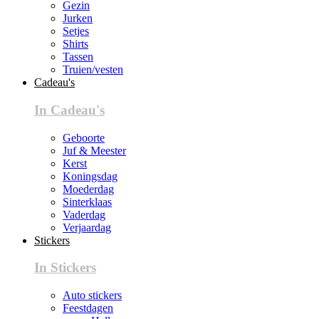
Gezin
Jurken
Setjes
Shirts
Tassen
Truien/vesten
Cadeau's
In Cadeau's
Geboorte
Juf & Meester
Kerst
Koningsdag
Moederdag
Sinterklaas
Vaderdag
Verjaardag
Stickers
In Stickers
Auto stickers
Feestdagen