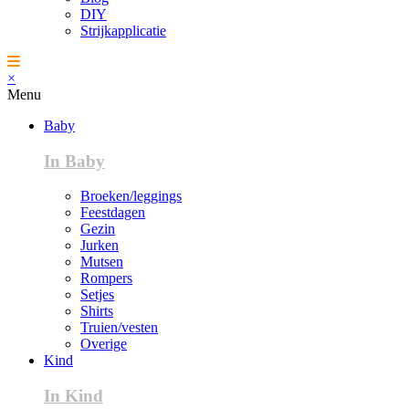
DIY
Strijkapplicatie
×
Menu
Baby
In Baby
Broeken/leggings
Feestdagen
Gezin
Jurken
Mutsen
Rompers
Setjes
Shirts
Truien/vesten
Overige
Kind
In Kind