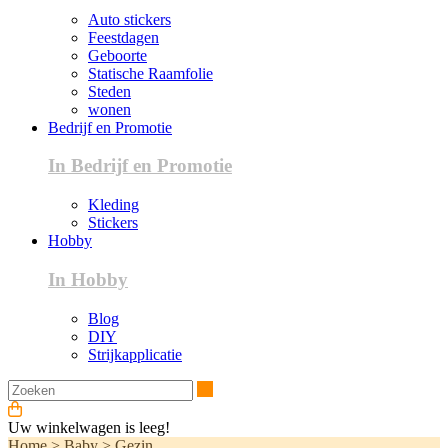
Auto stickers
Feestdagen
Geboorte
Statische Raamfolie
Steden
wonen
Bedrijf en Promotie
In Bedrijf en Promotie
Kleding
Stickers
Hobby
In Hobby
Blog
DIY
Strijkapplicatie
Zoeken
Uw winkelwagen is leeg!
Home
>
Baby
>
Gezin