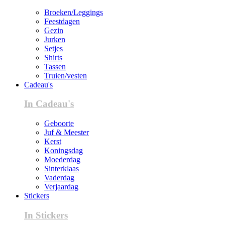
Broeken/Leggings
Feestdagen
Gezin
Jurken
Setjes
Shirts
Tassen
Truien/vesten
Cadeau's
In Cadeau's
Geboorte
Juf & Meester
Kerst
Koningsdag
Moederdag
Sinterklaas
Vaderdag
Verjaardag
Stickers
In Stickers