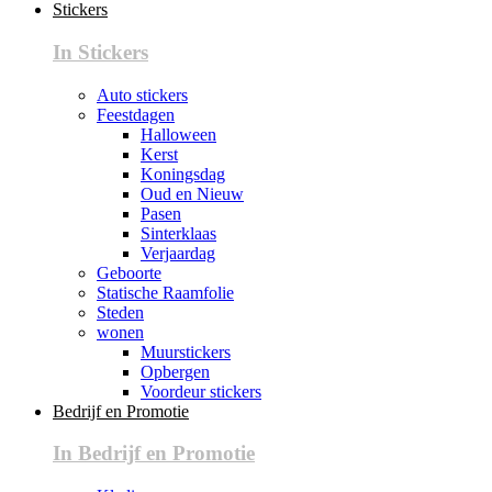
Stickers
In Stickers
Auto stickers
Feestdagen
Halloween
Kerst
Koningsdag
Oud en Nieuw
Pasen
Sinterklaas
Verjaardag
Geboorte
Statische Raamfolie
Steden
wonen
Muurstickers
Opbergen
Voordeur stickers
Bedrijf en Promotie
In Bedrijf en Promotie