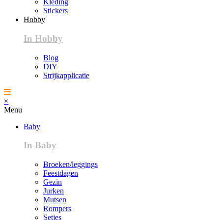
Kleding
Stickers
Hobby
In Hobby
Blog
DIY
Strijkapplicatie
×
Menu
Baby
In Baby
Broeken/leggings
Feestdagen
Gezin
Jurken
Mutsen
Rompers
Setjes