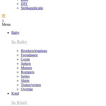
DIY
Strijkapplicatie
×
Menu
Baby
In Baby
Broeken/leggings
Feestdagen
Gezin
Jurken
Mutsen
Rompers
Setjes
Shirts
Truien/vesten
Overige
Kind
In Kind