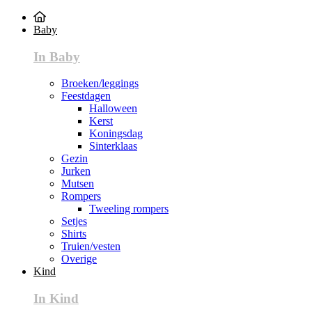
Baby
In Baby
Broeken/leggings
Feestdagen
Halloween
Kerst
Koningsdag
Sinterklaas
Gezin
Jurken
Mutsen
Rompers
Tweeling rompers
Setjes
Shirts
Truien/vesten
Overige
Kind
In Kind