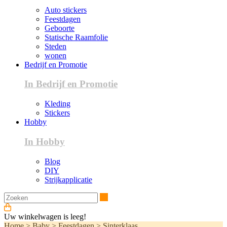
Auto stickers
Feestdagen
Geboorte
Statische Raamfolie
Steden
wonen
Bedrijf en Promotie
In Bedrijf en Promotie
Kleding
Stickers
Hobby
In Hobby
Blog
DIY
Strijkapplicatie
Zoeken
Uw winkelwagen is leeg!
Home
>
Baby
>
Feestdagen
>
Sinterklaas