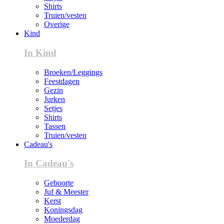
Shirts
Truien/vesten
Overige
Kind
In Kind
Broeken/Leggings
Feestdagen
Gezin
Jurken
Setjes
Shirts
Tassen
Truien/vesten
Cadeau's
In Cadeau's
Geboorte
Juf & Meester
Kerst
Koningsdag
Moederdag