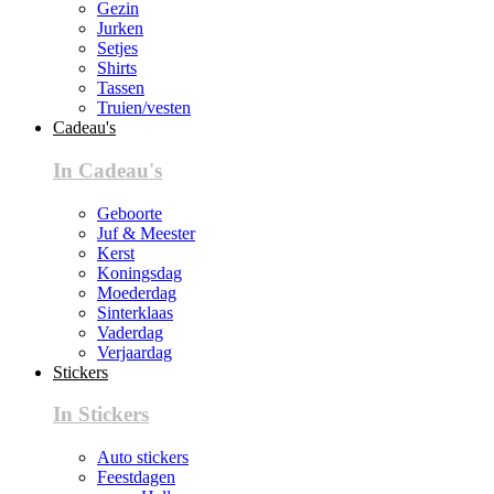
Gezin
Jurken
Setjes
Shirts
Tassen
Truien/vesten
Cadeau's
In Cadeau's
Geboorte
Juf & Meester
Kerst
Koningsdag
Moederdag
Sinterklaas
Vaderdag
Verjaardag
Stickers
In Stickers
Auto stickers
Feestdagen