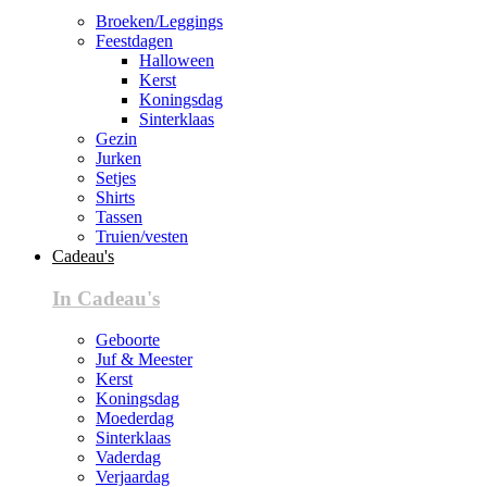
Broeken/Leggings
Feestdagen
Halloween
Kerst
Koningsdag
Sinterklaas
Gezin
Jurken
Setjes
Shirts
Tassen
Truien/vesten
Cadeau's
In Cadeau's
Geboorte
Juf & Meester
Kerst
Koningsdag
Moederdag
Sinterklaas
Vaderdag
Verjaardag