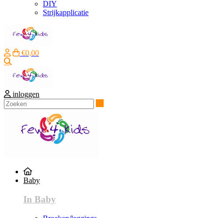
DIY
Strijkapplicatie
€0,00
Zoeken
inloggen
Zoeken
Baby
In Baby