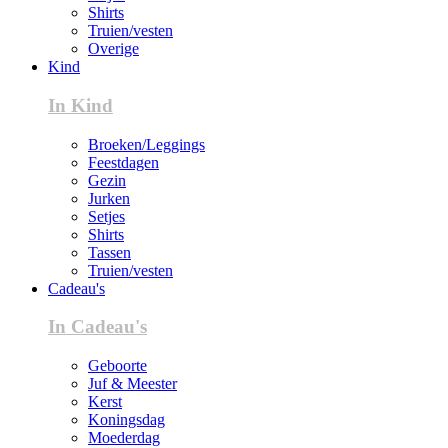
Shirts
Truien/vesten
Overige
Kind
In Kind
Broeken/Leggings
Feestdagen
Gezin
Jurken
Setjes
Shirts
Tassen
Truien/vesten
Cadeau's
In Cadeau's
Geboorte
Juf & Meester
Kerst
Koningsdag
Moederdag