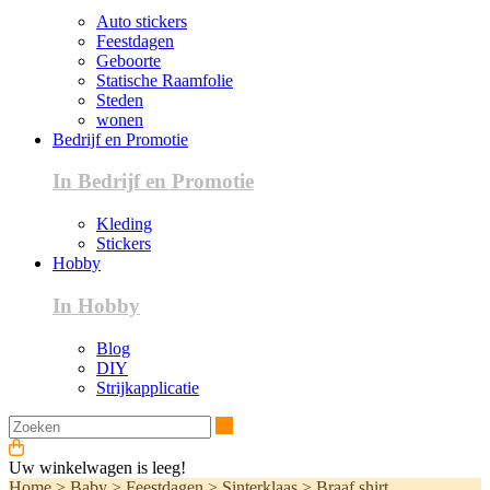
Auto stickers
Feestdagen
Geboorte
Statische Raamfolie
Steden
wonen
Bedrijf en Promotie
In Bedrijf en Promotie
Kleding
Stickers
Hobby
In Hobby
Blog
DIY
Strijkapplicatie
Zoeken
Uw winkelwagen is leeg!
Home
>
Baby
>
Feestdagen
>
Sinterklaas
>
Braaf shirt