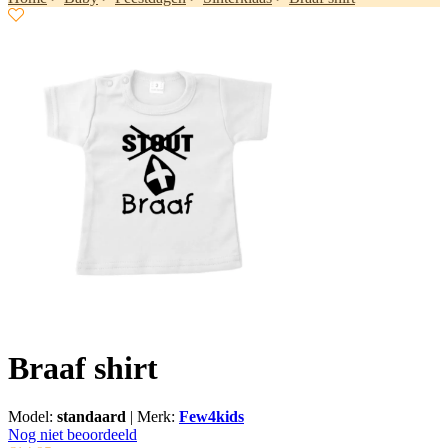
Braaf shirt
Model:
standaard
|
Merk:
Few4kids
Nog niet beoordeeld