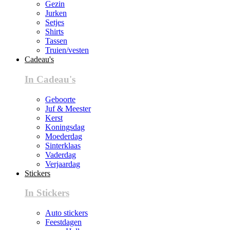
Gezin
Jurken
Setjes
Shirts
Tassen
Truien/vesten
Cadeau's
In Cadeau's
Geboorte
Juf & Meester
Kerst
Koningsdag
Moederdag
Sinterklaas
Vaderdag
Verjaardag
Stickers
In Stickers
Auto stickers
Feestdagen