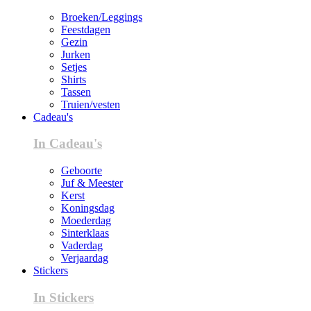
Broeken/Leggings
Feestdagen
Gezin
Jurken
Setjes
Shirts
Tassen
Truien/vesten
Cadeau's
In Cadeau's
Geboorte
Juf & Meester
Kerst
Koningsdag
Moederdag
Sinterklaas
Vaderdag
Verjaardag
Stickers
In Stickers