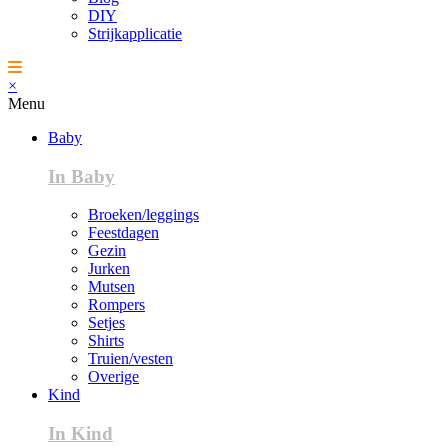
DIY
Strijkapplicatie
×
Menu
Baby
In Baby
Broeken/leggings
Feestdagen
Gezin
Jurken
Mutsen
Rompers
Setjes
Shirts
Truien/vesten
Overige
Kind
In Kind