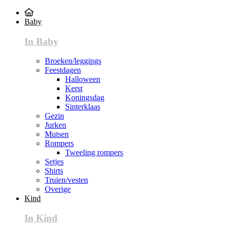
Baby
In Baby
Broeken/leggings
Feestdagen
Halloween
Kerst
Koningsdag
Sinterklaas
Gezin
Jurken
Mutsen
Rompers
Tweeling rompers
Setjes
Shirts
Truien/vesten
Overige
Kind
In Kind