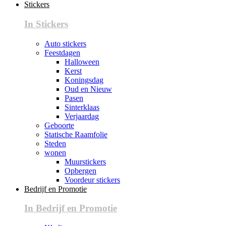
Stickers
In Stickers
Auto stickers
Feestdagen
Halloween
Kerst
Koningsdag
Oud en Nieuw
Pasen
Sinterklaas
Verjaardag
Geboorte
Statische Raamfolie
Steden
wonen
Muurstickers
Opbergen
Voordeur stickers
Bedrijf en Promotie
In Bedrijf en Promotie