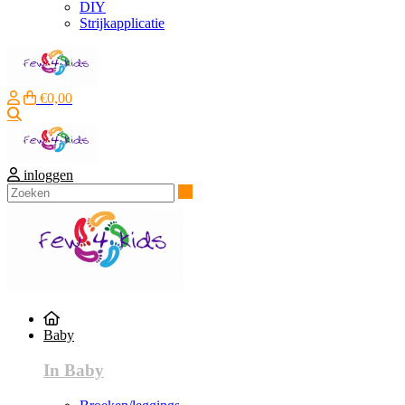
DIY
Strijkapplicatie
€0,00
Zoeken
inloggen
Zoeken
Baby
In Baby