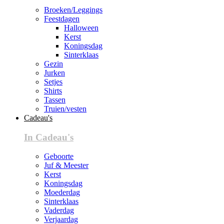
Broeken/Leggings
Feestdagen
Halloween
Kerst
Koningsdag
Sinterklaas
Gezin
Jurken
Setjes
Shirts
Tassen
Truien/vesten
Cadeau's
In Cadeau's
Geboorte
Juf & Meester
Kerst
Koningsdag
Moederdag
Sinterklaas
Vaderdag
Verjaardag