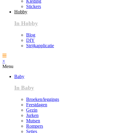
Kleding
Stickers
Hobby
In Hobby
Blog
DIY
Strijkapplicatie
×
Menu
Baby
In Baby
Broeken/leggings
Feestdagen
Gezin
Jurken
Mutsen
Rompers
Setjes