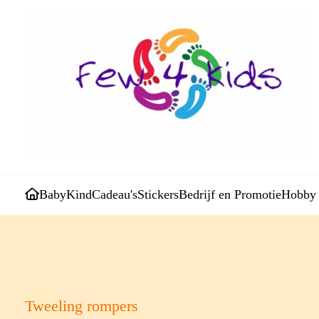
Baby
Kind
Cadeau's
Stickers
Bedrijf en Promotie
Hobby
Tweeling rompers