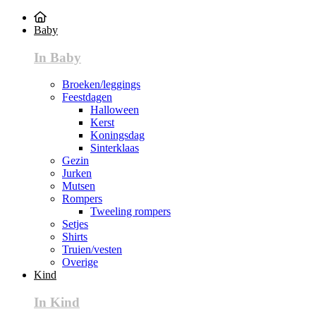
Baby
In Baby
Broeken/leggings
Feestdagen
Halloween
Kerst
Koningsdag
Sinterklaas
Gezin
Jurken
Mutsen
Rompers
Tweeling rompers
Setjes
Shirts
Truien/vesten
Overige
Kind
In Kind