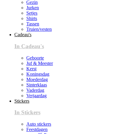
Gezin
Jurken
Setjes
Shirts
Tassen
Truien/vesten
Cadeau's
In Cadeau's
Geboorte
Juf & Meester
Kerst
Koningsdag
Moederdag
Sinterklaas
Vaderdag
Verjaardag
Stickers
In Stickers
Auto stickers
Feestdagen