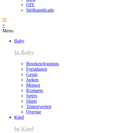
DIY
Strijkapplicatie
×
Menu
Baby
In Baby
Broeken/leggings
Feestdagen
Gezin
Jurken
Mutsen
Rompers
Setjes
Shirts
Truien/vesten
Overige
Kind
In Kind