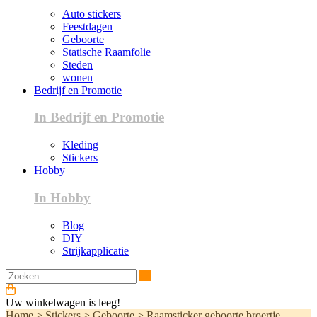
Auto stickers
Feestdagen
Geboorte
Statische Raamfolie
Steden
wonen
Bedrijf en Promotie
In Bedrijf en Promotie
Kleding
Stickers
Hobby
In Hobby
Blog
DIY
Strijkapplicatie
Zoeken
Uw winkelwagen is leeg!
Home
>
Stickers
>
Geboorte
>
Raamsticker geboorte broertje