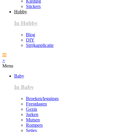
Kleding
Stickers
Hobby
In Hobby
Blog
DIY
Strijkapplicatie
×
Menu
Baby
In Baby
Broeken/leggings
Feestdagen
Gezin
Jurken
Mutsen
Rompers
Setjes