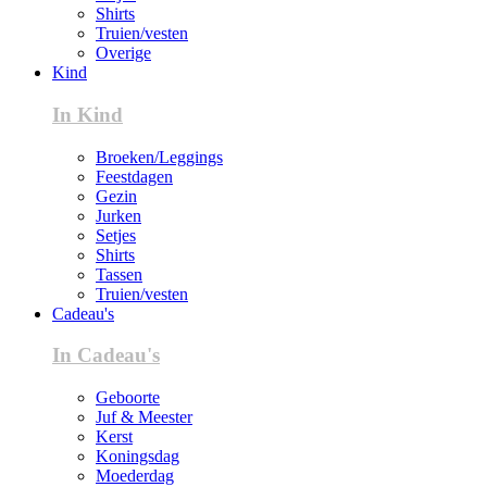
Shirts
Truien/vesten
Overige
Kind
In Kind
Broeken/Leggings
Feestdagen
Gezin
Jurken
Setjes
Shirts
Tassen
Truien/vesten
Cadeau's
In Cadeau's
Geboorte
Juf & Meester
Kerst
Koningsdag
Moederdag