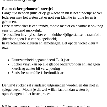
Raamsticker geboorte broertje!
Lange tijd hebben jullie er op gewacht en nu is het eindelijk zo ver.
Iedereen mag het weten dat er nog een kleintje in jullie leven is
gekomen.
Deze raamsticker is een trendy, mooie manier en daarnaast ook nog
eens ontzettend makkelijk.
Te bestellen in vinyl sticker en in dubbelzijdige statische raamfolie
(hierdoor geen last van spiegelbeeld)
In verschillende kleuren en afmetingen. Let op: de violet kleur =
roze.
Duurzaamheid gegarandeerd 7-10 jaar
Sticker vinyl kan op alle gladde ondergronden en laat geen
kleeflaag achter bij verwijdering
Statische raamfolie is herbruikbaar
De vinyl sticker zal standaard uitgesneden worden en dus niet in
spiegelbeeld. Mocht je dit wel willen laat dit dan weten bij
opmerkingen in het bestelproces!
Wil je een aanpassing aan het ontwerp of liever een andere