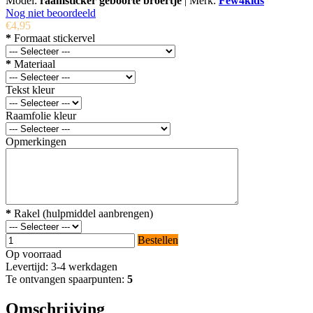
Model:
raamsticker geboorte broertje
|
Merk:
Few4kids
Nog niet beoordeeld
€4,95
*
Formaat stickervel
*
Materiaal
Tekst kleur
Raamfolie kleur
Opmerkingen
*
Rakel (hulpmiddel aanbrengen)
Bestellen
Op voorraad
Levertijd: 3-4 werkdagen
Te ontvangen spaarpunten:
5
Omschrijving