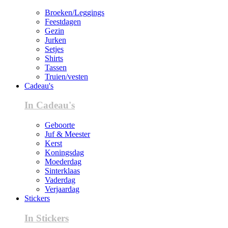
Broeken/Leggings
Feestdagen
Gezin
Jurken
Setjes
Shirts
Tassen
Truien/vesten
Cadeau's
In Cadeau's
Geboorte
Juf & Meester
Kerst
Koningsdag
Moederdag
Sinterklaas
Vaderdag
Verjaardag
Stickers
In Stickers