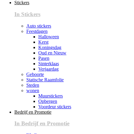
Stickers
In Stickers
Auto stickers
Feestdagen
Halloween
Kerst
Koningsdag
Oud en Nieuw
Pasen
Sinterklaas
Verjaardag
Geboorte
Statische Raamfolie
Steden
wonen
Muurstickers
Opbergen
Voordeur stickers
Bedrijf en Promotie
In Bedrijf en Promotie