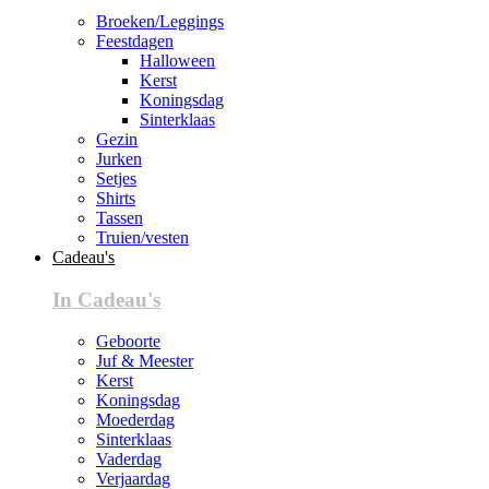
Broeken/Leggings
Feestdagen
Halloween
Kerst
Koningsdag
Sinterklaas
Gezin
Jurken
Setjes
Shirts
Tassen
Truien/vesten
Cadeau's
In Cadeau's
Geboorte
Juf & Meester
Kerst
Koningsdag
Moederdag
Sinterklaas
Vaderdag
Verjaardag