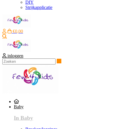
DIY
Strijkapplicatie
€0,00
Zoeken
inloggen
Zoeken
Baby
In Baby