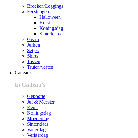
Broeken/Leggings
Feestdagen
Halloween
Kerst
Koningsdag
Sinterklaas
Gezin
Jurken
Setjes
Shirts
Tassen
Truien/vesten
Cadeau's
In Cadeau's
Geboorte
Juf & Meester
Kerst
Koningsdag
Moederdag
Sinterklaas
Vaderdag
Verjaardag