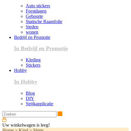
Auto stickers
Feestdagen
Geboorte
Statische Raamfolie
Steden
wonen
Bedrijf en Promotie
In Bedrijf en Promotie
Kleding
Stickers
Hobby
In Hobby
Blog
DIY
Strijkapplicatie
Zoeken
Uw winkelwagen is leeg!
Home
>
Kind
>
Shirts