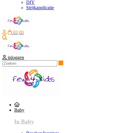
DIY
Strijkapplicatie
€0,00
Zoeken
inloggen
Zoeken
Baby
In Baby