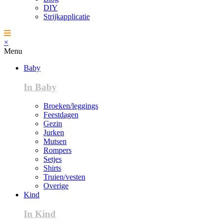
DIY
Strijkapplicatie
×
Menu
Baby
In Baby
Broeken/leggings
Feestdagen
Gezin
Jurken
Mutsen
Rompers
Setjes
Shirts
Truien/vesten
Overige
Kind
In Kind