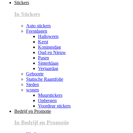
Stickers
In Stickers
Auto stickers
Feestdagen
Halloween
Kerst
Koningsdag
Oud en Nieuw
Pasen
Sinterklaas
Verjaardag
Geboorte
Statische Raamfolie
Steden
wonen
Muurstickers
Opbergen
Voordeur stickers
Bedrijf en Promotie
In Bedrijf en Promotie