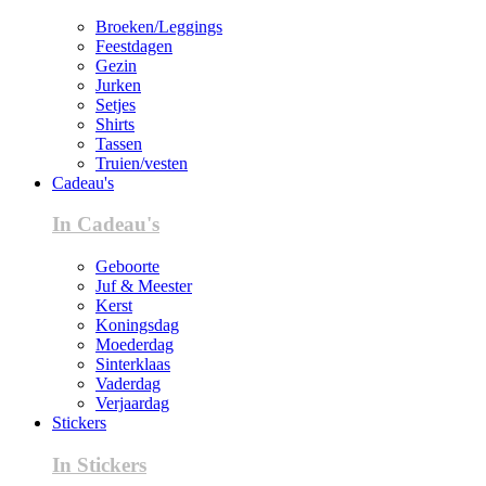
Broeken/Leggings
Feestdagen
Gezin
Jurken
Setjes
Shirts
Tassen
Truien/vesten
Cadeau's
In Cadeau's
Geboorte
Juf & Meester
Kerst
Koningsdag
Moederdag
Sinterklaas
Vaderdag
Verjaardag
Stickers
In Stickers