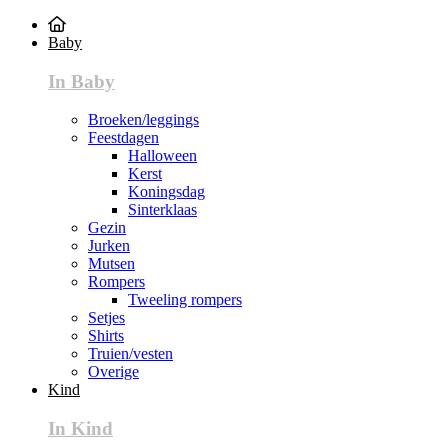
Baby
In Baby
Broeken/leggings
Feestdagen
Halloween
Kerst
Koningsdag
Sinterklaas
Gezin
Jurken
Mutsen
Rompers
Tweeling rompers
Setjes
Shirts
Truien/vesten
Overige
Kind
In Kind