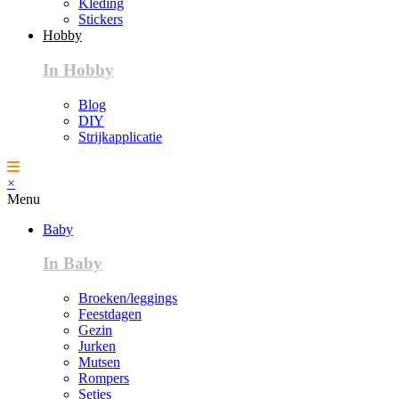
Kleding
Stickers
Hobby
In Hobby
Blog
DIY
Strijkapplicatie
×
Menu
Baby
In Baby
Broeken/leggings
Feestdagen
Gezin
Jurken
Mutsen
Rompers
Setjes