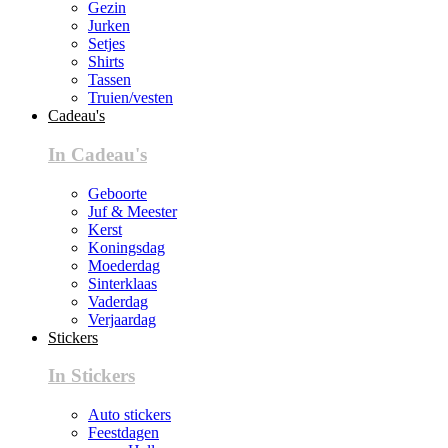
Gezin
Jurken
Setjes
Shirts
Tassen
Truien/vesten
Cadeau's
In Cadeau's
Geboorte
Juf & Meester
Kerst
Koningsdag
Moederdag
Sinterklaas
Vaderdag
Verjaardag
Stickers
In Stickers
Auto stickers
Feestdagen