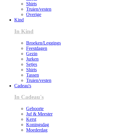
Shirts
Truien/vesten
Overige
Kind
In Kind
Broeken/Leggings
Feestdagen
Gezin
Jurken
Setjes
Shirts
Tassen
Truien/vesten
Cadeau's
In Cadeau's
Geboorte
Juf & Meester
Kerst
Koningsdag
Moederdag