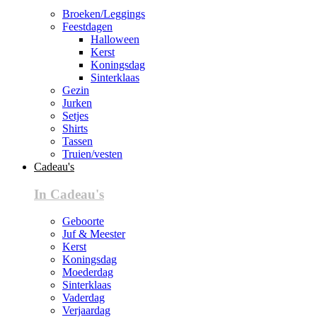
Broeken/Leggings
Feestdagen
Halloween
Kerst
Koningsdag
Sinterklaas
Gezin
Jurken
Setjes
Shirts
Tassen
Truien/vesten
Cadeau's
In Cadeau's
Geboorte
Juf & Meester
Kerst
Koningsdag
Moederdag
Sinterklaas
Vaderdag
Verjaardag