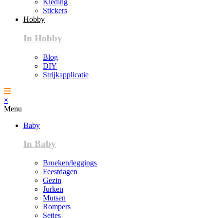
Kleding
Stickers
Hobby
In Hobby
Blog
DIY
Strijkapplicatie
×
Menu
Baby
In Baby
Broeken/leggings
Feestdagen
Gezin
Jurken
Mutsen
Rompers
Setjes