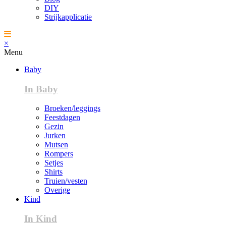
DIY
Strijkapplicatie
×
Menu
Baby
In Baby
Broeken/leggings
Feestdagen
Gezin
Jurken
Mutsen
Rompers
Setjes
Shirts
Truien/vesten
Overige
Kind
In Kind