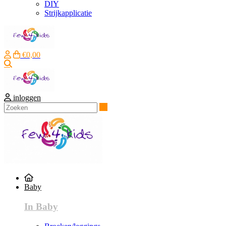
DIY
Strijkapplicatie
€0,00
Zoeken
inloggen
Zoeken
Baby
In Baby