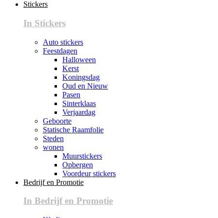
Stickers
In Stickers
Auto stickers
Feestdagen
Halloween
Kerst
Koningsdag
Oud en Nieuw
Pasen
Sinterklaas
Verjaardag
Geboorte
Statische Raamfolie
Steden
wonen
Muurstickers
Opbergen
Voordeur stickers
Bedrijf en Promotie
In Bedrijf en Promotie