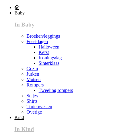
Baby
In Baby
Broeken/leggings
Feestdagen
Halloween
Kerst
Koningsdag
Sinterklaas
Gezin
Jurken
Mutsen
Rompers
Tweeling rompers
Setjes
Shirts
Truien/vesten
Overige
Kind
In Kind