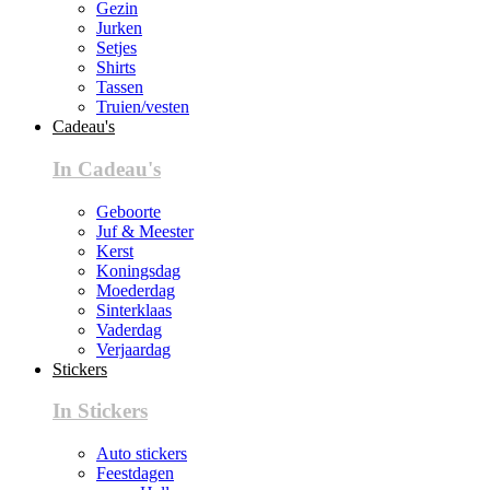
Gezin
Jurken
Setjes
Shirts
Tassen
Truien/vesten
Cadeau's
In Cadeau's
Geboorte
Juf & Meester
Kerst
Koningsdag
Moederdag
Sinterklaas
Vaderdag
Verjaardag
Stickers
In Stickers
Auto stickers
Feestdagen