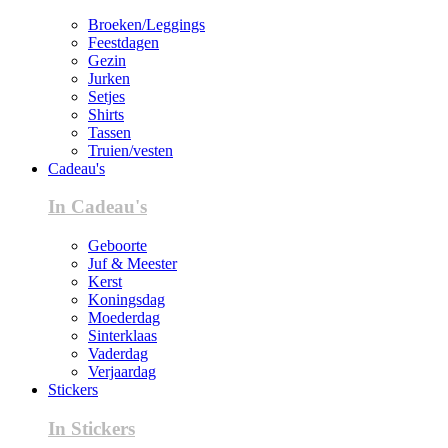
Broeken/Leggings
Feestdagen
Gezin
Jurken
Setjes
Shirts
Tassen
Truien/vesten
Cadeau's
In Cadeau's
Geboorte
Juf & Meester
Kerst
Koningsdag
Moederdag
Sinterklaas
Vaderdag
Verjaardag
Stickers
In Stickers