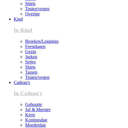
Shirts
Truien/vesten
Overige
Kind
In Kind
Broeken/Leggings
Feestdagen
Gezin
Jurken
Setjes
Shirts
Tassen
Truien/vesten
Cadeau's
In Cadeau's
Geboorte
Juf & Meester
Kerst
Koningsdag
Moederdag