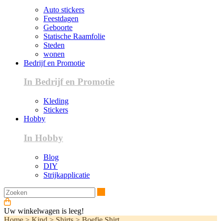
Auto stickers
Feestdagen
Geboorte
Statische Raamfolie
Steden
wonen
Bedrijf en Promotie
In Bedrijf en Promotie
Kleding
Stickers
Hobby
In Hobby
Blog
DIY
Strijkapplicatie
Zoeken
Uw winkelwagen is leeg!
Home
>
Kind
>
Shirts
>
Boefje Shirt