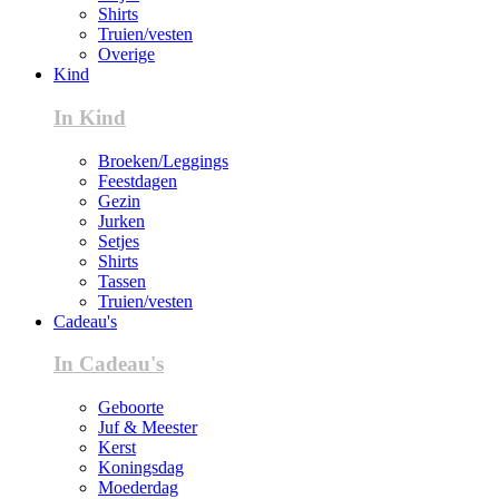
Shirts
Truien/vesten
Overige
Kind
In Kind
Broeken/Leggings
Feestdagen
Gezin
Jurken
Setjes
Shirts
Tassen
Truien/vesten
Cadeau's
In Cadeau's
Geboorte
Juf & Meester
Kerst
Koningsdag
Moederdag