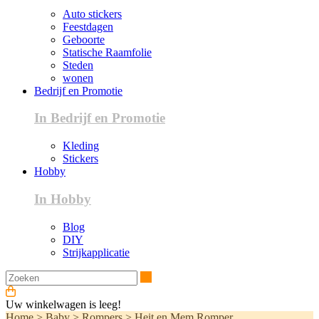
Auto stickers
Feestdagen
Geboorte
Statische Raamfolie
Steden
wonen
Bedrijf en Promotie
In Bedrijf en Promotie
Kleding
Stickers
Hobby
In Hobby
Blog
DIY
Strijkapplicatie
Zoeken
Uw winkelwagen is leeg!
Home
>
Baby
>
Rompers
>
Heit en Mem Romper