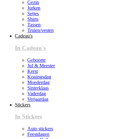
Gezin
Jurken
Setjes
Shirts
Tassen
Truien/vesten
Cadeau's
In Cadeau's
Geboorte
Juf & Meester
Kerst
Koningsdag
Moederdag
Sinterklaas
Vaderdag
Verjaardag
Stickers
In Stickers
Auto stickers
Feestdagen