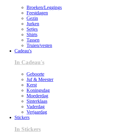
Broeken/Leggings
Feestdagen
Gezin
Jurken
Setjes
Shirts
Tassen
Truien/vesten
Cadeau's
In Cadeau's
Geboorte
Juf & Meester
Kerst
Koningsdag
Moederdag
Sinterklaas
Vaderdag
Verjaardag
Stickers
In Stickers