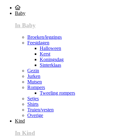
Baby
In Baby
Broeken/leggings
Feestdagen
Halloween
Kerst
Koningsdag
Sinterklaas
Gezin
Jurken
Mutsen
Rompers
Tweeling rompers
Setjes
Shirts
Truien/vesten
Overige
Kind
In Kind