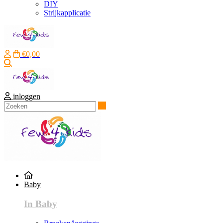
DIY
Strijkapplicatie
€0,00
Zoeken
inloggen
Zoeken
Baby
In Baby