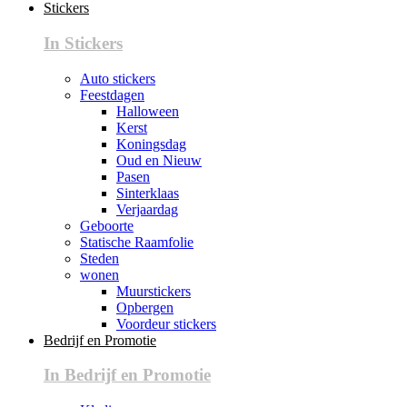
Stickers
In Stickers
Auto stickers
Feestdagen
Halloween
Kerst
Koningsdag
Oud en Nieuw
Pasen
Sinterklaas
Verjaardag
Geboorte
Statische Raamfolie
Steden
wonen
Muurstickers
Opbergen
Voordeur stickers
Bedrijf en Promotie
In Bedrijf en Promotie