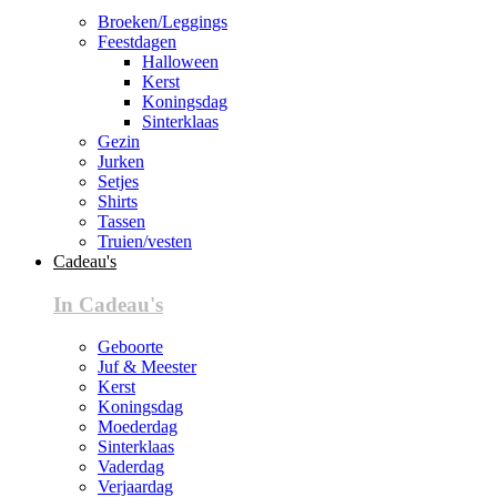
Broeken/Leggings
Feestdagen
Halloween
Kerst
Koningsdag
Sinterklaas
Gezin
Jurken
Setjes
Shirts
Tassen
Truien/vesten
Cadeau's
In Cadeau's
Geboorte
Juf & Meester
Kerst
Koningsdag
Moederdag
Sinterklaas
Vaderdag
Verjaardag