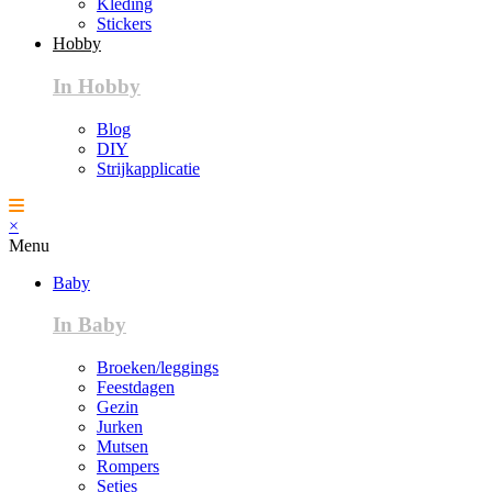
Kleding
Stickers
Hobby
In Hobby
Blog
DIY
Strijkapplicatie
×
Menu
Baby
In Baby
Broeken/leggings
Feestdagen
Gezin
Jurken
Mutsen
Rompers
Setjes