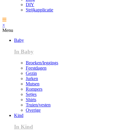
DIY
Strijkapplicatie
×
Menu
Baby
In Baby
Broeken/leggings
Feestdagen
Gezin
Jurken
Mutsen
Rompers
Setjes
Shirts
Truien/vesten
Overige
Kind
In Kind