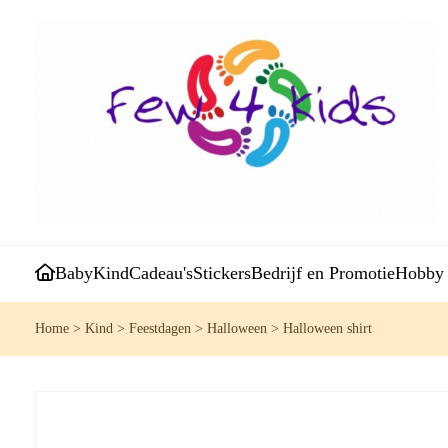
Baby
Kind
Cadeau's
Stickers
Bedrijf en Promotie
Hobby
Home
>
Kind
>
Feestdagen
>
Halloween
>
Halloween shirt