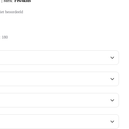
t
|
Merk:
Few4kids
iet beoordeeld
:
180