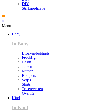
DIY
Strijkapplicatie
×
Menu
Baby
In Baby
Broeken/leggings
Feestdagen
Gezin
Jurken
Mutsen
Rompers
Setjes
Shirts
Truien/vesten
Overige
Kind
In Kind