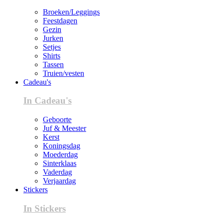
Broeken/Leggings
Feestdagen
Gezin
Jurken
Setjes
Shirts
Tassen
Truien/vesten
Cadeau's
In Cadeau's
Geboorte
Juf & Meester
Kerst
Koningsdag
Moederdag
Sinterklaas
Vaderdag
Verjaardag
Stickers
In Stickers