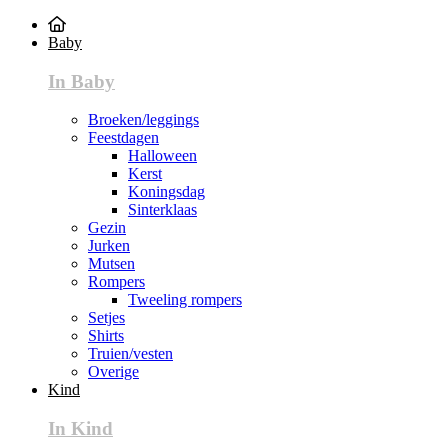
Baby
In Baby
Broeken/leggings
Feestdagen
Halloween
Kerst
Koningsdag
Sinterklaas
Gezin
Jurken
Mutsen
Rompers
Tweeling rompers
Setjes
Shirts
Truien/vesten
Overige
Kind
In Kind