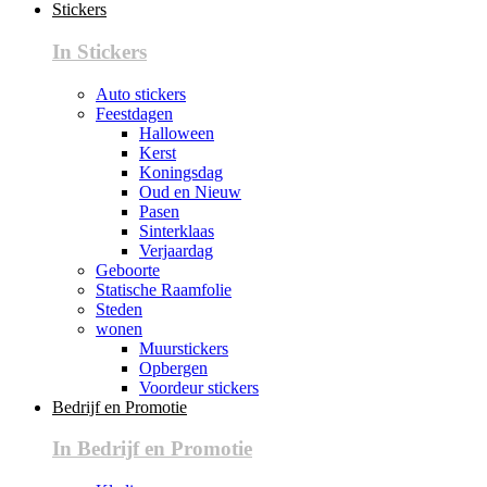
Stickers
In Stickers
Auto stickers
Feestdagen
Halloween
Kerst
Koningsdag
Oud en Nieuw
Pasen
Sinterklaas
Verjaardag
Geboorte
Statische Raamfolie
Steden
wonen
Muurstickers
Opbergen
Voordeur stickers
Bedrijf en Promotie
In Bedrijf en Promotie