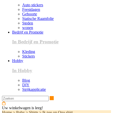
Auto stickers
Feestdagen
Geboorte
Statische Raamfolie
Steden
wonen
Bedrijf en Promotie
In Bedrijf en Promotie
Kleding
Stickers
Hobby
In Hobby
Blog
DIY
Strijkapplicatie
Zoeken
Uw winkelwagen is leeg!
Home
>
Baby
>
Shirts
>
Ik pas op Opa shirt