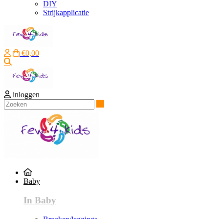
DIY
Strijkapplicatie
€0,00
Zoeken
inloggen
Zoeken
Baby
In Baby