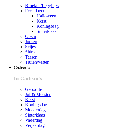
Broeken/Leggings
Feestdagen
Halloween
Kerst
Koningsdag
Sinterklaas
Gezin
Jurken
Setjes
Shirts
Tassen
Truien/vesten
Cadeau's
In Cadeau's
Geboorte
Juf & Meester
Kerst
Koningsdag
Moederdag
Sinterklaas
Vaderdag
Verjaardag