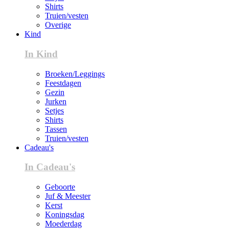
Shirts
Truien/vesten
Overige
Kind
In Kind
Broeken/Leggings
Feestdagen
Gezin
Jurken
Setjes
Shirts
Tassen
Truien/vesten
Cadeau's
In Cadeau's
Geboorte
Juf & Meester
Kerst
Koningsdag
Moederdag