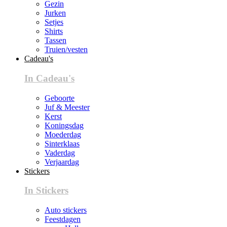
Gezin
Jurken
Setjes
Shirts
Tassen
Truien/vesten
Cadeau's
In Cadeau's
Geboorte
Juf & Meester
Kerst
Koningsdag
Moederdag
Sinterklaas
Vaderdag
Verjaardag
Stickers
In Stickers
Auto stickers
Feestdagen