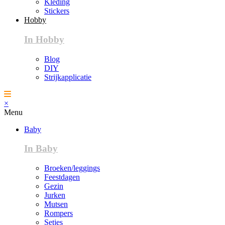
Kleding
Stickers
Hobby
In Hobby
Blog
DIY
Strijkapplicatie
×
Menu
Baby
In Baby
Broeken/leggings
Feestdagen
Gezin
Jurken
Mutsen
Rompers
Setjes