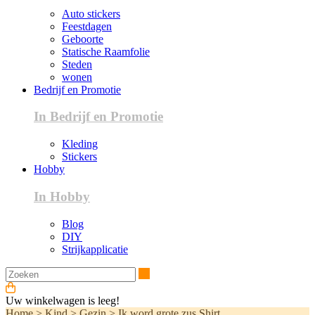
Auto stickers
Feestdagen
Geboorte
Statische Raamfolie
Steden
wonen
Bedrijf en Promotie
In Bedrijf en Promotie
Kleding
Stickers
Hobby
In Hobby
Blog
DIY
Strijkapplicatie
Zoeken
Uw winkelwagen is leeg!
Home
>
Kind
>
Gezin
>
Ik word grote zus Shirt