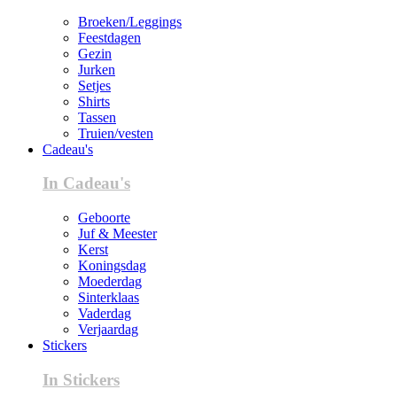
Broeken/Leggings
Feestdagen
Gezin
Jurken
Setjes
Shirts
Tassen
Truien/vesten
Cadeau's
In Cadeau's
Geboorte
Juf & Meester
Kerst
Koningsdag
Moederdag
Sinterklaas
Vaderdag
Verjaardag
Stickers
In Stickers