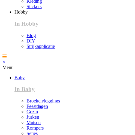
Kleding
Stickers
Hobby
In Hobby
Blog
DIY
Strijkapplicatie
×
Menu
Baby
In Baby
Broeken/leggings
Feestdagen
Gezin
Jurken
Mutsen
Rompers
Setjes