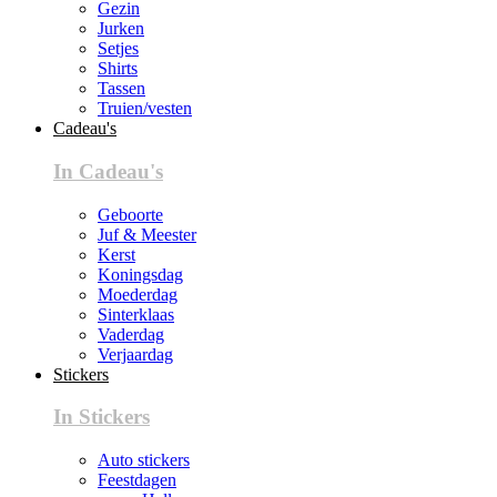
Gezin
Jurken
Setjes
Shirts
Tassen
Truien/vesten
Cadeau's
In Cadeau's
Geboorte
Juf & Meester
Kerst
Koningsdag
Moederdag
Sinterklaas
Vaderdag
Verjaardag
Stickers
In Stickers
Auto stickers
Feestdagen