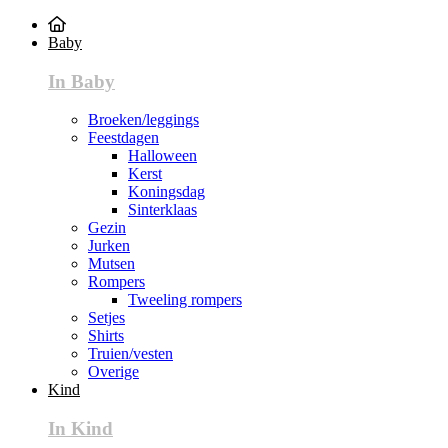
Baby
In Baby
Broeken/leggings
Feestdagen
Halloween
Kerst
Koningsdag
Sinterklaas
Gezin
Jurken
Mutsen
Rompers
Tweeling rompers
Setjes
Shirts
Truien/vesten
Overige
Kind
In Kind