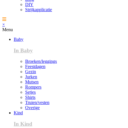
DIY
Strijkapplicatie
×
Menu
Baby
In Baby
Broeken/leggings
Feestdagen
Gezin
Jurken
Mutsen
Rompers
Setjes
Shirts
Truien/vesten
Overige
Kind
In Kind