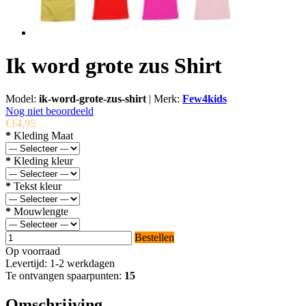
Ik word grote zus Shirt
Model:
ik-word-grote-zus-shirt
|
Merk:
Few4kids
Nog niet beoordeeld
€14,95
*
Kleding Maat
*
Kleding kleur
*
Tekst kleur
*
Mouwlengte
Bestellen
Op voorraad
Levertijd: 1-2 werkdagen
Te ontvangen spaarpunten:
15
Omschrijving