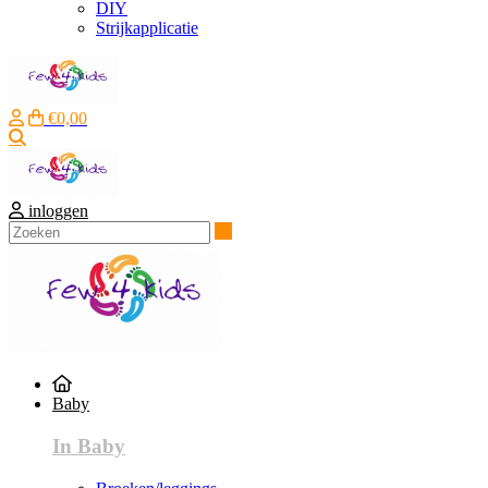
DIY
Strijkapplicatie
€0,00
Zoeken
inloggen
Zoeken
Baby
In Baby