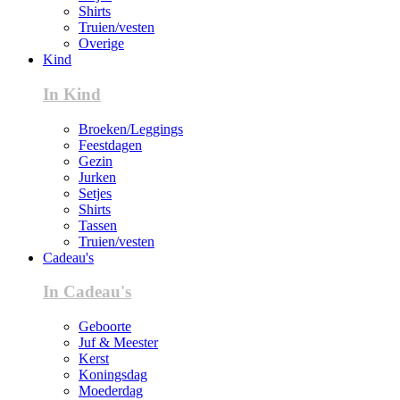
Shirts
Truien/vesten
Overige
Kind
In Kind
Broeken/Leggings
Feestdagen
Gezin
Jurken
Setjes
Shirts
Tassen
Truien/vesten
Cadeau's
In Cadeau's
Geboorte
Juf & Meester
Kerst
Koningsdag
Moederdag