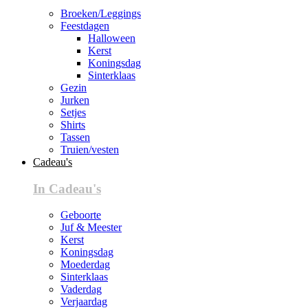
Broeken/Leggings
Feestdagen
Halloween
Kerst
Koningsdag
Sinterklaas
Gezin
Jurken
Setjes
Shirts
Tassen
Truien/vesten
Cadeau's
In Cadeau's
Geboorte
Juf & Meester
Kerst
Koningsdag
Moederdag
Sinterklaas
Vaderdag
Verjaardag