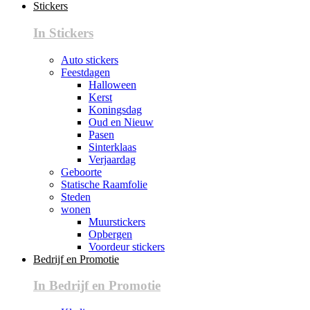
Stickers
In Stickers
Auto stickers
Feestdagen
Halloween
Kerst
Koningsdag
Oud en Nieuw
Pasen
Sinterklaas
Verjaardag
Geboorte
Statische Raamfolie
Steden
wonen
Muurstickers
Opbergen
Voordeur stickers
Bedrijf en Promotie
In Bedrijf en Promotie