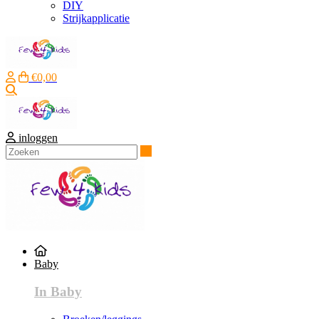
DIY
Strijkapplicatie
€0,00
Zoeken
inloggen
Zoeken
Baby
In Baby