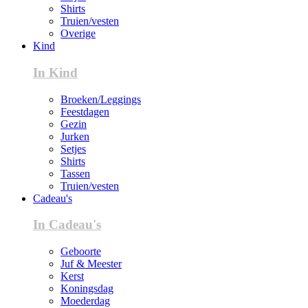
Shirts
Truien/vesten
Overige
Kind
In Kind
Broeken/Leggings
Feestdagen
Gezin
Jurken
Setjes
Shirts
Tassen
Truien/vesten
Cadeau's
In Cadeau's
Geboorte
Juf & Meester
Kerst
Koningsdag
Moederdag