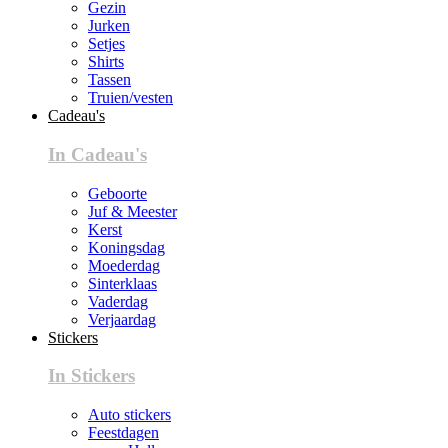
Gezin
Jurken
Setjes
Shirts
Tassen
Truien/vesten
Cadeau's
In Cadeau's
Geboorte
Juf & Meester
Kerst
Koningsdag
Moederdag
Sinterklaas
Vaderdag
Verjaardag
Stickers
In Stickers
Auto stickers
Feestdagen