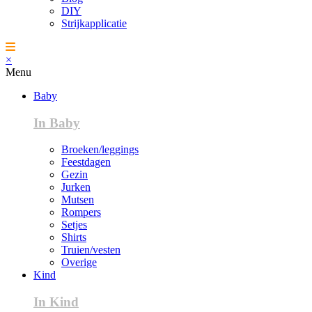
DIY
Strijkapplicatie
×
Menu
Baby
In Baby
Broeken/leggings
Feestdagen
Gezin
Jurken
Mutsen
Rompers
Setjes
Shirts
Truien/vesten
Overige
Kind
In Kind