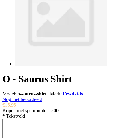
O - Saurus Shirt
Model:
o-saurus-shirt
|
Merk:
Few4kids
Nog niet beoordeeld
€15,95
Kopen met spaarpunten:
200
*
Tekstveld