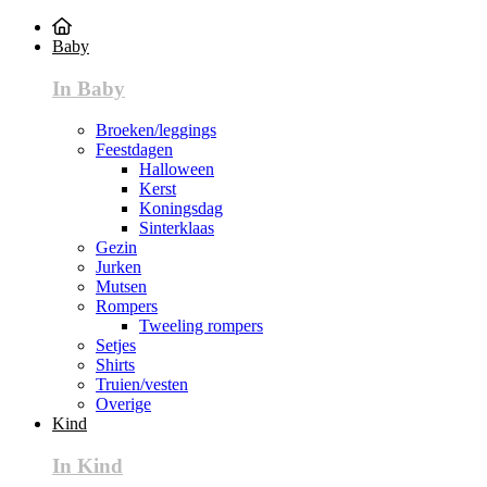
Baby
In Baby
Broeken/leggings
Feestdagen
Halloween
Kerst
Koningsdag
Sinterklaas
Gezin
Jurken
Mutsen
Rompers
Tweeling rompers
Setjes
Shirts
Truien/vesten
Overige
Kind
In Kind