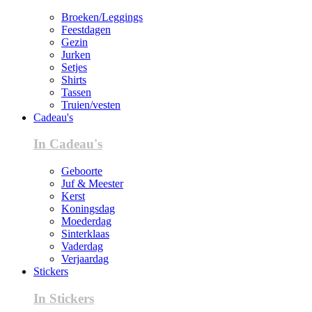
Broeken/Leggings
Feestdagen
Gezin
Jurken
Setjes
Shirts
Tassen
Truien/vesten
Cadeau's
In Cadeau's
Geboorte
Juf & Meester
Kerst
Koningsdag
Moederdag
Sinterklaas
Vaderdag
Verjaardag
Stickers
In Stickers