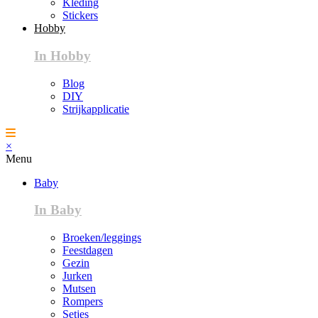
Kleding
Stickers
Hobby
In Hobby
Blog
DIY
Strijkapplicatie
×
Menu
Baby
In Baby
Broeken/leggings
Feestdagen
Gezin
Jurken
Mutsen
Rompers
Setjes