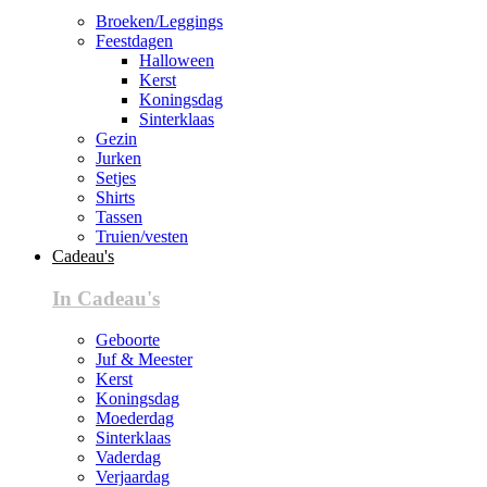
Broeken/Leggings
Feestdagen
Halloween
Kerst
Koningsdag
Sinterklaas
Gezin
Jurken
Setjes
Shirts
Tassen
Truien/vesten
Cadeau's
In Cadeau's
Geboorte
Juf & Meester
Kerst
Koningsdag
Moederdag
Sinterklaas
Vaderdag
Verjaardag