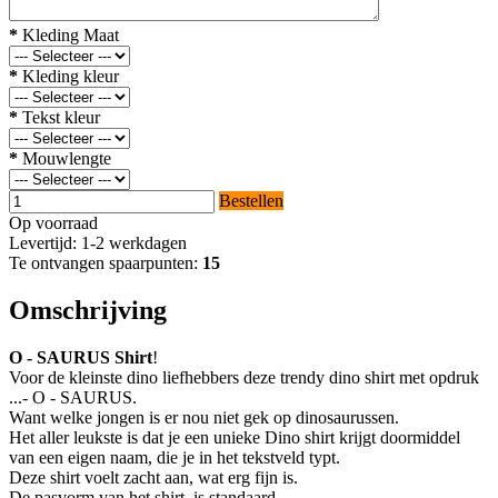
*
Kleding Maat
*
Kleding kleur
*
Tekst kleur
*
Mouwlengte
Bestellen
Op voorraad
Levertijd: 1-2 werkdagen
Te ontvangen spaarpunten:
15
Omschrijving
O - SAURUS Shirt
!
Voor de kleinste dino liefhebbers deze trendy dino shirt met opdruk
...- O - SAURUS.
Want welke jongen is er nou niet gek op dinosaurussen.
Het aller leukste is dat je een unieke Dino shirt krijgt doormiddel
van een eigen naam, die je in het tekstveld typt.
Deze shirt voelt zacht aan, wat erg fijn is.
De pasvorm van het shirt is standaard.