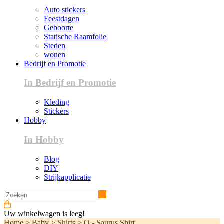
Auto stickers
Feestdagen
Geboorte
Statische Raamfolie
Steden
wonen
Bedrijf en Promotie
In Bedrijf en Promotie
Kleding
Stickers
Hobby
In Hobby
Blog
DIY
Strijkapplicatie
Zoeken
Uw winkelwagen is leeg!
Home
>
Baby
>
Shirts
>
O - Saurus Shirt