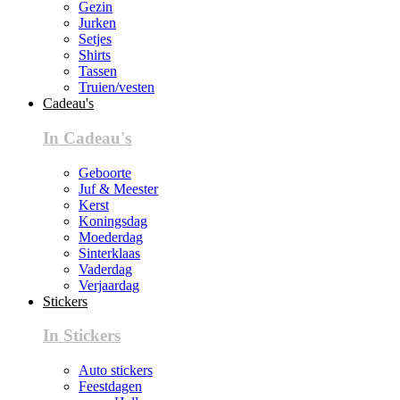
Gezin
Jurken
Setjes
Shirts
Tassen
Truien/vesten
Cadeau's
In Cadeau's
Geboorte
Juf & Meester
Kerst
Koningsdag
Moederdag
Sinterklaas
Vaderdag
Verjaardag
Stickers
In Stickers
Auto stickers
Feestdagen