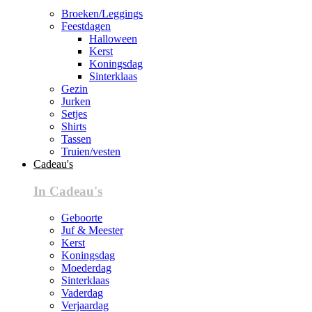
Broeken/Leggings
Feestdagen
Halloween
Kerst
Koningsdag
Sinterklaas
Gezin
Jurken
Setjes
Shirts
Tassen
Truien/vesten
Cadeau's
In Cadeau's
Geboorte
Juf & Meester
Kerst
Koningsdag
Moederdag
Sinterklaas
Vaderdag
Verjaardag