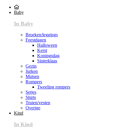
Baby
In Baby
Broeken/leggings
Feestdagen
Halloween
Kerst
Koningsdag
Sinterklaas
Gezin
Jurken
Mutsen
Rompers
Tweeling rompers
Setjes
Shirts
Truien/vesten
Overige
Kind
In Kind