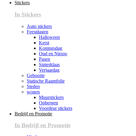
Stickers
In Stickers
Auto stickers
Feestdagen
Halloween
Kerst
Koningsdag
Oud en Nieuw
Pasen
Sinterklaas
Verjaardag
Geboorte
Statische Raamfolie
Steden
wonen
Muurstickers
Opbergen
Voordeur stickers
Bedrijf en Promotie
In Bedrijf en Promotie