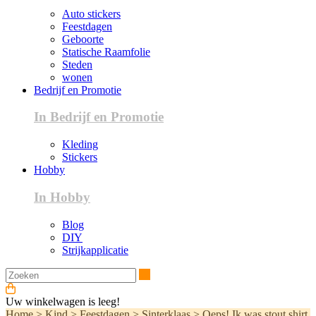
Auto stickers
Feestdagen
Geboorte
Statische Raamfolie
Steden
wonen
Bedrijf en Promotie
In Bedrijf en Promotie
Kleding
Stickers
Hobby
In Hobby
Blog
DIY
Strijkapplicatie
Zoeken
Uw winkelwagen is leeg!
Home
>
Kind
>
Feestdagen
>
Sinterklaas
>
Oeps! Ik was stout shirt