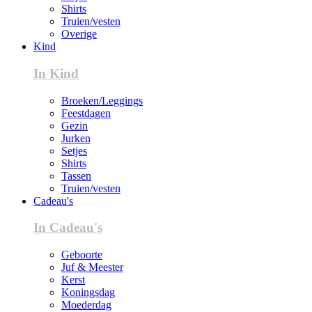
Shirts
Truien/vesten
Overige
Kind
In Kind
Broeken/Leggings
Feestdagen
Gezin
Jurken
Setjes
Shirts
Tassen
Truien/vesten
Cadeau's
In Cadeau's
Geboorte
Juf & Meester
Kerst
Koningsdag
Moederdag