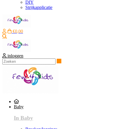
DIY
Strijkapplicatie
€0,00
Zoeken
inloggen
Zoeken
Baby
In Baby