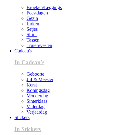
Broeken/Leggings
Feestdagen
Gezin
Jurken
Setjes
Shirts
Tassen
Truien/vesten
Cadeau's
In Cadeau's
Geboorte
Juf & Meester
Kerst
Koningsdag
Moederdag
Sinterklaas
Vaderdag
Verjaardag
Stickers
In Stickers