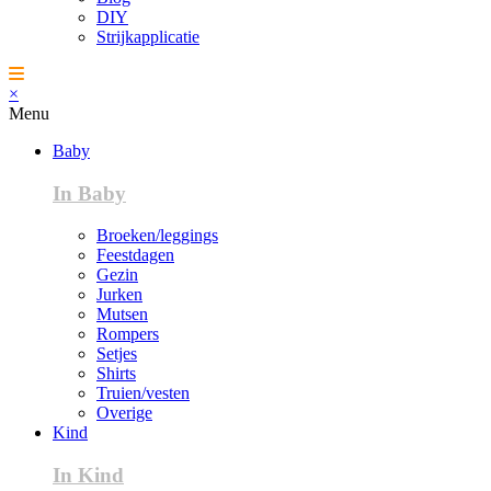
DIY
Strijkapplicatie
×
Menu
Baby
In Baby
Broeken/leggings
Feestdagen
Gezin
Jurken
Mutsen
Rompers
Setjes
Shirts
Truien/vesten
Overige
Kind
In Kind