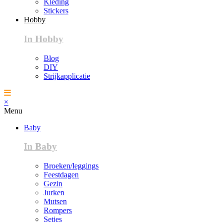
Kleding
Stickers
Hobby
In Hobby
Blog
DIY
Strijkapplicatie
×
Menu
Baby
In Baby
Broeken/leggings
Feestdagen
Gezin
Jurken
Mutsen
Rompers
Setjes