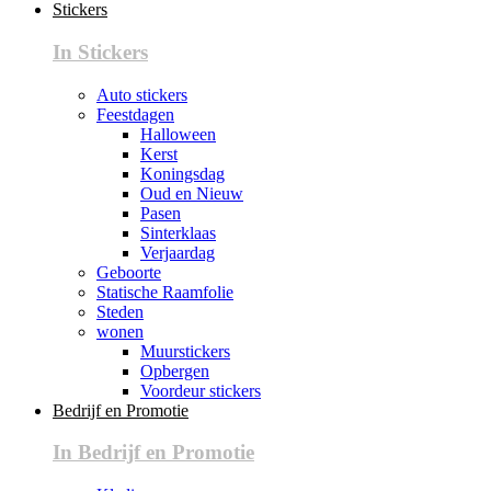
Stickers
In Stickers
Auto stickers
Feestdagen
Halloween
Kerst
Koningsdag
Oud en Nieuw
Pasen
Sinterklaas
Verjaardag
Geboorte
Statische Raamfolie
Steden
wonen
Muurstickers
Opbergen
Voordeur stickers
Bedrijf en Promotie
In Bedrijf en Promotie