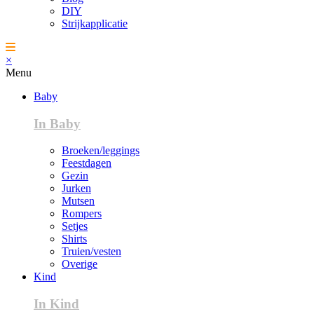
DIY
Strijkapplicatie
×
Menu
Baby
In Baby
Broeken/leggings
Feestdagen
Gezin
Jurken
Mutsen
Rompers
Setjes
Shirts
Truien/vesten
Overige
Kind
In Kind