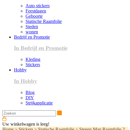
Auto stickers
Feestdagen
Geboorte
Statische Raamfolie
Steden
wonen
Bedrijf en Promotie
In Bedrijf en Promotie
Kleding
Stickers
Hobby
In Hobby
Blog
DIY
Strijkapplicatie
Zoeken
Uw winkelwagen is leeg!
Home
>
Stickers
>
Statische Raamfolie
>
Stenen Man Raamfolie 2