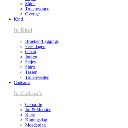
Shirts
Truien/vesten
Overige
Kind
In Kind
Broeken/Leggings
Feestdagen
Gezin
Jurken
Setjes
Shirts
Tassen
Truien/vesten
Cadeau's
In Cadeau's
Geboorte
Juf & Meester
Kerst
Koningsdag
Moederdag