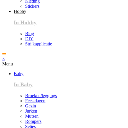
Kleding
Stickers
Hobby
In Hobby
Blog
DIY
Strijkapplicatie
×
Menu
Baby
In Baby
Broeken/leggings
Feestdagen
Gezin
Jurken
Mutsen
Rompers
Setjes