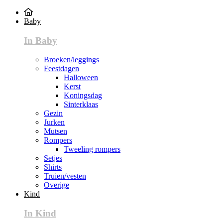
Baby
In Baby
Broeken/leggings
Feestdagen
Halloween
Kerst
Koningsdag
Sinterklaas
Gezin
Jurken
Mutsen
Rompers
Tweeling rompers
Setjes
Shirts
Truien/vesten
Overige
Kind
In Kind