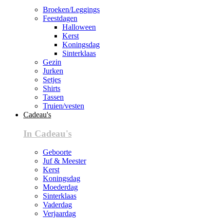
Broeken/Leggings
Feestdagen
Halloween
Kerst
Koningsdag
Sinterklaas
Gezin
Jurken
Setjes
Shirts
Tassen
Truien/vesten
Cadeau's
In Cadeau's
Geboorte
Juf & Meester
Kerst
Koningsdag
Moederdag
Sinterklaas
Vaderdag
Verjaardag