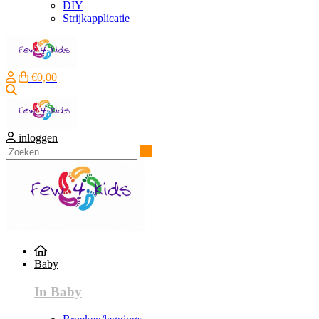
DIY
Strijkapplicatie
€0,00
Zoeken
inloggen
Zoeken
Baby
In Baby