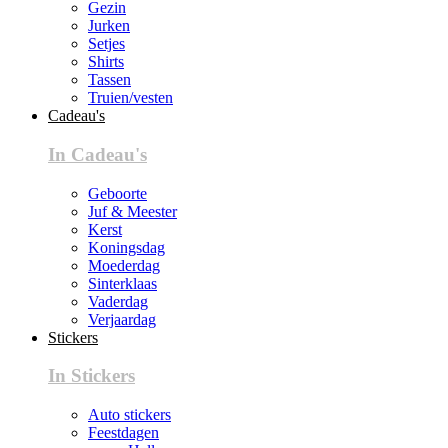
Gezin
Jurken
Setjes
Shirts
Tassen
Truien/vesten
Cadeau's
In Cadeau's
Geboorte
Juf & Meester
Kerst
Koningsdag
Moederdag
Sinterklaas
Vaderdag
Verjaardag
Stickers
In Stickers
Auto stickers
Feestdagen