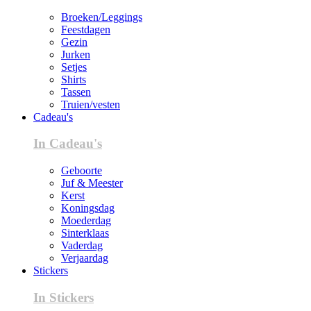
Broeken/Leggings
Feestdagen
Gezin
Jurken
Setjes
Shirts
Tassen
Truien/vesten
Cadeau's
In Cadeau's
Geboorte
Juf & Meester
Kerst
Koningsdag
Moederdag
Sinterklaas
Vaderdag
Verjaardag
Stickers
In Stickers