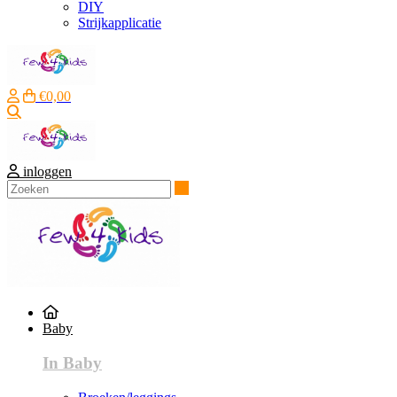
DIY
Strijkapplicatie
€0,00
Zoeken
inloggen
Zoeken
Baby
In Baby