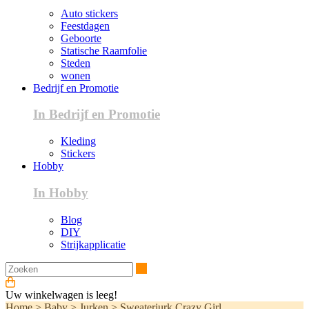
Auto stickers
Feestdagen
Geboorte
Statische Raamfolie
Steden
wonen
Bedrijf en Promotie
In Bedrijf en Promotie
Kleding
Stickers
Hobby
In Hobby
Blog
DIY
Strijkapplicatie
Zoeken
Uw winkelwagen is leeg!
Home
>
Baby
>
Jurken
>
Sweaterjurk Crazy Girl