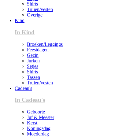
Shirts
Truien/vesten
Overige
Kind
In Kind
Broeken/Leggings
Feestdagen
Gezin
Jurken
Setjes
Shirts
Tassen
Truien/vesten
Cadeau's
In Cadeau's
Geboorte
Juf & Meester
Kerst
Koningsdag
Moederdag