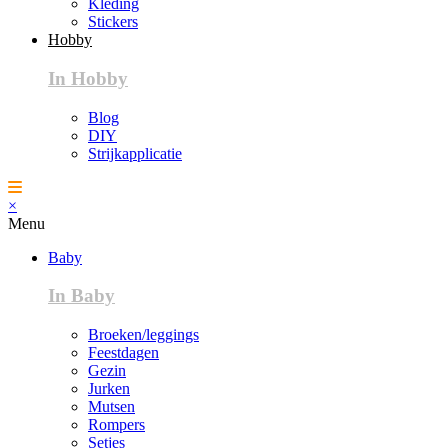
Kleding
Stickers
Hobby
In Hobby
Blog
DIY
Strijkapplicatie
×
Menu
Baby
In Baby
Broeken/leggings
Feestdagen
Gezin
Jurken
Mutsen
Rompers
Setjes