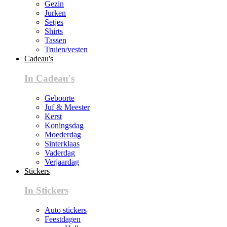
Gezin
Jurken
Setjes
Shirts
Tassen
Truien/vesten
Cadeau's
In Cadeau's
Geboorte
Juf & Meester
Kerst
Koningsdag
Moederdag
Sinterklaas
Vaderdag
Verjaardag
Stickers
In Stickers
Auto stickers
Feestdagen