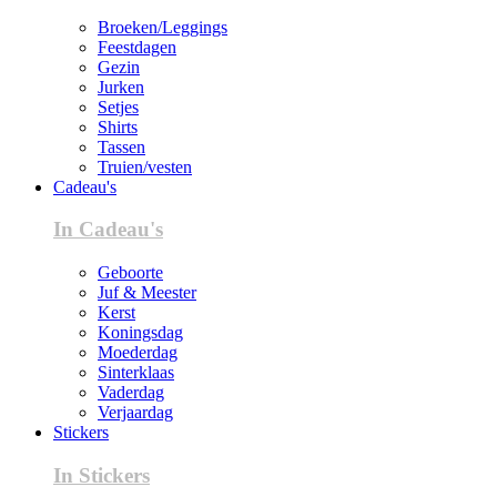
Broeken/Leggings
Feestdagen
Gezin
Jurken
Setjes
Shirts
Tassen
Truien/vesten
Cadeau's
In Cadeau's
Geboorte
Juf & Meester
Kerst
Koningsdag
Moederdag
Sinterklaas
Vaderdag
Verjaardag
Stickers
In Stickers