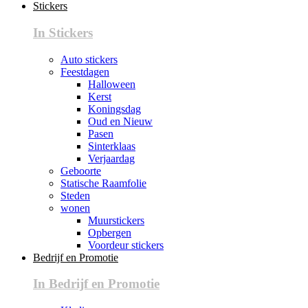
Stickers
In Stickers
Auto stickers
Feestdagen
Halloween
Kerst
Koningsdag
Oud en Nieuw
Pasen
Sinterklaas
Verjaardag
Geboorte
Statische Raamfolie
Steden
wonen
Muurstickers
Opbergen
Voordeur stickers
Bedrijf en Promotie
In Bedrijf en Promotie