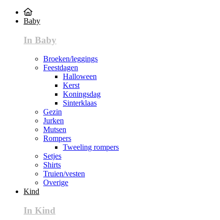
Baby
In Baby
Broeken/leggings
Feestdagen
Halloween
Kerst
Koningsdag
Sinterklaas
Gezin
Jurken
Mutsen
Rompers
Tweeling rompers
Setjes
Shirts
Truien/vesten
Overige
Kind
In Kind