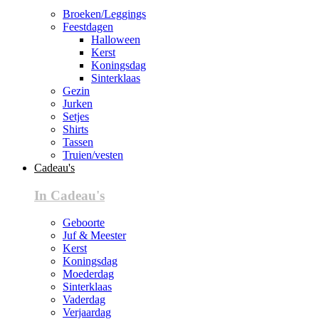
Broeken/Leggings
Feestdagen
Halloween
Kerst
Koningsdag
Sinterklaas
Gezin
Jurken
Setjes
Shirts
Tassen
Truien/vesten
Cadeau's
In Cadeau's
Geboorte
Juf & Meester
Kerst
Koningsdag
Moederdag
Sinterklaas
Vaderdag
Verjaardag