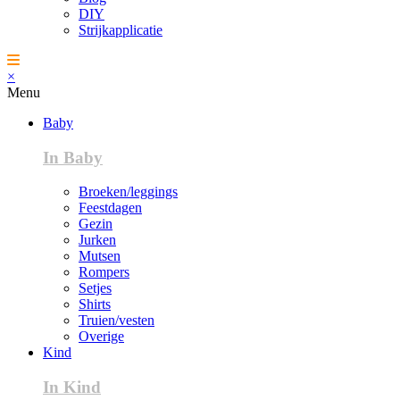
DIY
Strijkapplicatie
×
Menu
Baby
In Baby
Broeken/leggings
Feestdagen
Gezin
Jurken
Mutsen
Rompers
Setjes
Shirts
Truien/vesten
Overige
Kind
In Kind