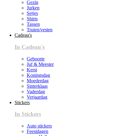
Gezin
Jurken
Setjes
Shirts
Tassen
Truien/vesten
Cadeau's
In Cadeau's
Geboorte
Juf & Meester
Kerst
Koningsdag
Moederdag
Sinterklaas
Vaderdag
Verjaardag
Stickers
In Stickers
Auto stickers
Feestdagen