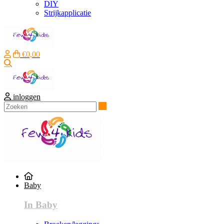
DIY
Strijkapplicatie
€0,00
Zoeken
inloggen
Zoeken
Baby
In Baby