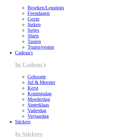
Broeken/Leggings
Feestdagen
Gezin
Jurken
Setjes
Shirts
Tassen
Truien/vesten
Cadeau's
In Cadeau's
Geboorte
Juf & Meester
Kerst
Koningsdag
Moederdag
Sinterklaas
Vaderdag
Verjaardag
Stickers
In Stickers