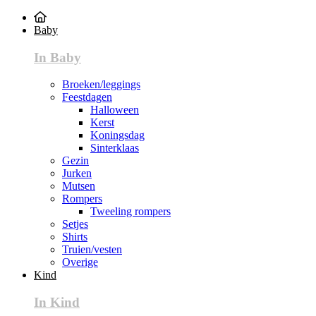
Baby
In Baby
Broeken/leggings
Feestdagen
Halloween
Kerst
Koningsdag
Sinterklaas
Gezin
Jurken
Mutsen
Rompers
Tweeling rompers
Setjes
Shirts
Truien/vesten
Overige
Kind
In Kind