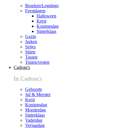
Broeken/Leggings
Feestdagen
Halloween
Kerst
Koningsdag
Sinterklaas
Gezin
Jurken
Setjes
Shirts
Tassen
Truien/vesten
Cadeau's
In Cadeau's
Geboorte
Juf & Meester
Kerst
Koningsdag
Moederdag
Sinterklaas
Vaderdag
Verjaardag