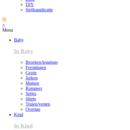
DIY
Strijkapplicatie
×
Menu
Baby
In Baby
Broeken/leggings
Feestdagen
Gezin
Jurken
Mutsen
Rompers
Setjes
Shirts
Truien/vesten
Overige
Kind
In Kind