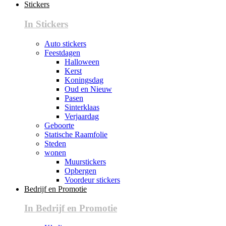
Stickers
In Stickers
Auto stickers
Feestdagen
Halloween
Kerst
Koningsdag
Oud en Nieuw
Pasen
Sinterklaas
Verjaardag
Geboorte
Statische Raamfolie
Steden
wonen
Muurstickers
Opbergen
Voordeur stickers
Bedrijf en Promotie
In Bedrijf en Promotie