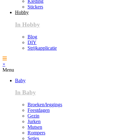
Kleding
Stickers
Hobby
In Hobby
Blog
DIY
Strijkapplicatie
×
Menu
Baby
In Baby
Broeken/leggings
Feestdagen
Gezin
Jurken
Mutsen
Rompers
Setjes