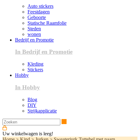
Auto stickers
Feestdagen
Geboorte
Statische Raamfolie
Steden
wonen
Bedrijf en Promotie
In Bedrijf en Promotie
Kleding
Stickers
Hobby
In Hobby
Blog
DIY
Strijkapplicatie
Zoeken
Uw winkelwagen is leeg!
Home
>
Kind
>
Jurken
>
Sweaterjurk Tuttebel met naam