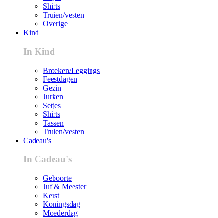
Shirts
Truien/vesten
Overige
Kind
In Kind
Broeken/Leggings
Feestdagen
Gezin
Jurken
Setjes
Shirts
Tassen
Truien/vesten
Cadeau's
In Cadeau's
Geboorte
Juf & Meester
Kerst
Koningsdag
Moederdag