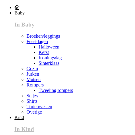
Baby
In Baby
Broeken/leggings
Feestdagen
Halloween
Kerst
Koningsdag
Sinterklaas
Gezin
Jurken
Mutsen
Rompers
Tweeling rompers
Setjes
Shirts
Truien/vesten
Overige
Kind
In Kind