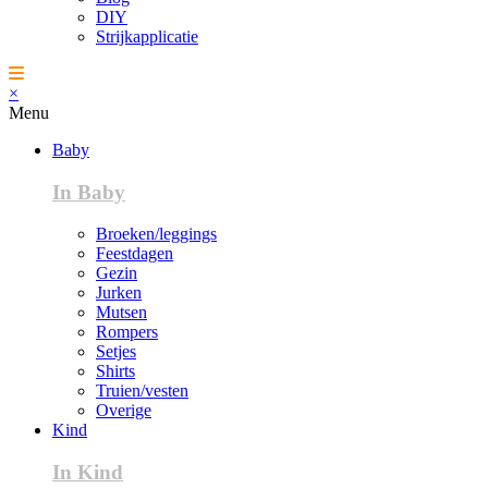
DIY
Strijkapplicatie
×
Menu
Baby
In Baby
Broeken/leggings
Feestdagen
Gezin
Jurken
Mutsen
Rompers
Setjes
Shirts
Truien/vesten
Overige
Kind
In Kind