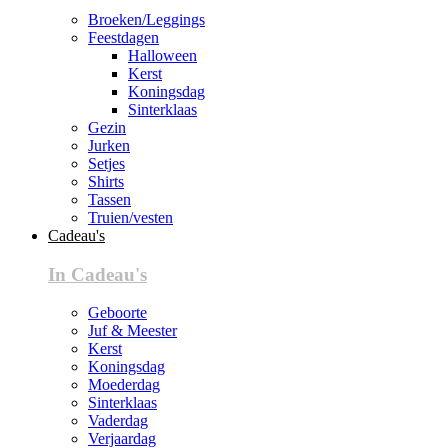
Broeken/Leggings
Feestdagen
Halloween
Kerst
Koningsdag
Sinterklaas
Gezin
Jurken
Setjes
Shirts
Tassen
Truien/vesten
Cadeau's
In Cadeau's
Geboorte
Juf & Meester
Kerst
Koningsdag
Moederdag
Sinterklaas
Vaderdag
Verjaardag