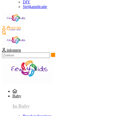
DIY
Strijkapplicatie
€0,00
Zoeken
inloggen
Zoeken
Baby
In Baby