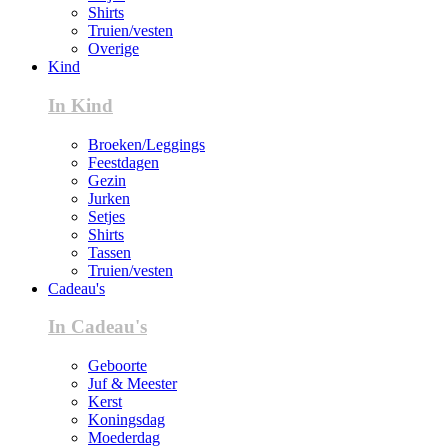
Shirts
Truien/vesten
Overige
Kind
In Kind
Broeken/Leggings
Feestdagen
Gezin
Jurken
Setjes
Shirts
Tassen
Truien/vesten
Cadeau's
In Cadeau's
Geboorte
Juf & Meester
Kerst
Koningsdag
Moederdag