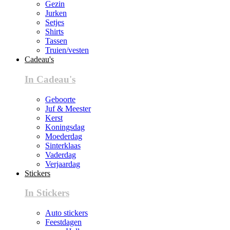
Gezin
Jurken
Setjes
Shirts
Tassen
Truien/vesten
Cadeau's
In Cadeau's
Geboorte
Juf & Meester
Kerst
Koningsdag
Moederdag
Sinterklaas
Vaderdag
Verjaardag
Stickers
In Stickers
Auto stickers
Feestdagen