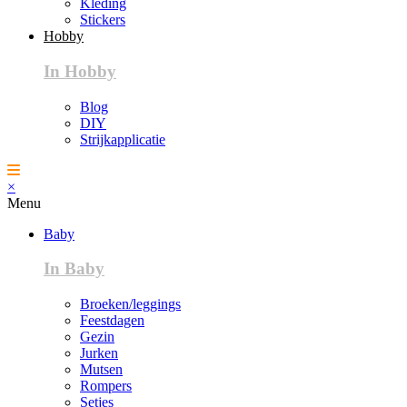
Kleding
Stickers
Hobby
In Hobby
Blog
DIY
Strijkapplicatie
×
Menu
Baby
In Baby
Broeken/leggings
Feestdagen
Gezin
Jurken
Mutsen
Rompers
Setjes