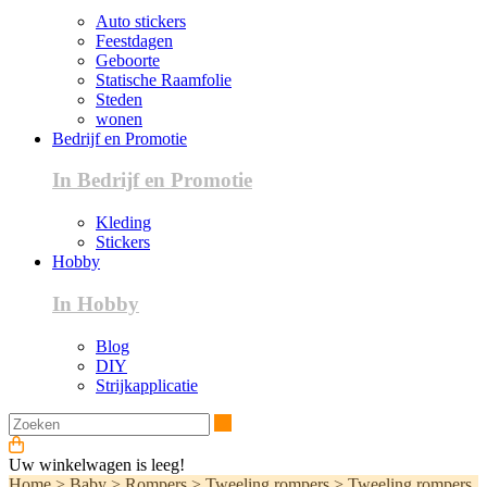
Auto stickers
Feestdagen
Geboorte
Statische Raamfolie
Steden
wonen
Bedrijf en Promotie
In Bedrijf en Promotie
Kleding
Stickers
Hobby
In Hobby
Blog
DIY
Strijkapplicatie
Zoeken
Uw winkelwagen is leeg!
Home
>
Baby
>
Rompers
>
Tweeling rompers
>
Tweeling rompers