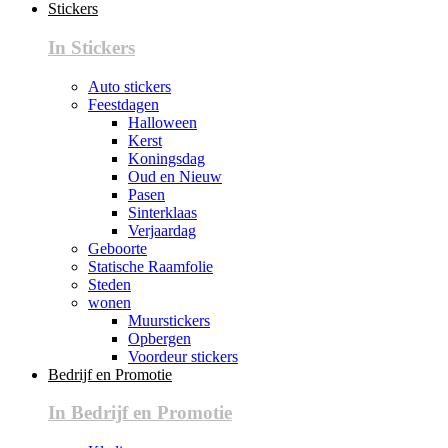
Stickers
In Stickers
Auto stickers
Feestdagen
Halloween
Kerst
Koningsdag
Oud en Nieuw
Pasen
Sinterklaas
Verjaardag
Geboorte
Statische Raamfolie
Steden
wonen
Muurstickers
Opbergen
Voordeur stickers
Bedrijf en Promotie
In Bedrijf en Promotie